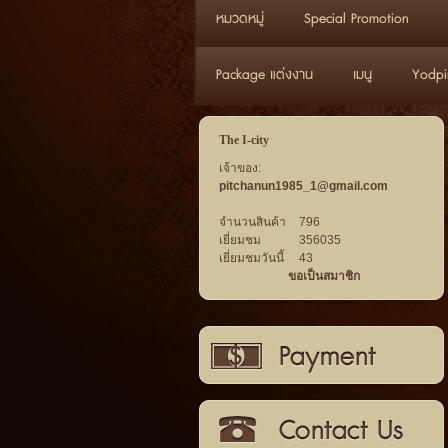
หมวดหมู่
Special Promotion
Package แต่งงาน
เมนู
Yodpi
The I-city
เจ้าของ:
pitchanun1985_1@gmail.com
จำนวนสินค้า
796
เยี่ยมชม
356035
เยี่ยมชมวันนี้
43
ขอเป็นสมาชิก
วิธีการชำระเงิน
ติดต่อเรา