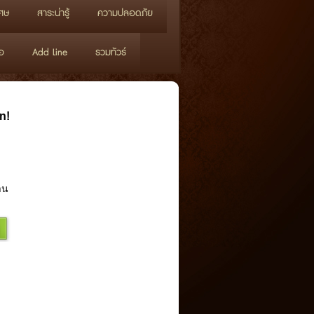
ศษ
สาระน่ารู้
ความปลอดภัย
อ
Add Line
รวมทัวร์
n!
าน