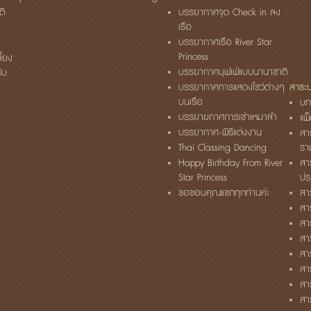
ติ
บรรยากาศจุด Check in ลง
เรือ
บรรยากาศเรือ River Star
Princess
ี้ยง
บรรยากาศบุฟเฟ่แบบนานาชาติ
รับ
บรรยากาศการแสดงโชว์ต่างๆ
สาระน่
บนเรือ
บท
บรรยายกาศการเช่าเหมาลำ
แพ
บรรยากาศ-พิธีแต่งงาน
สา
Thai Classing Dancing
ราม
Happy Birthday From River
สา
Star Princess
ประ
ขอขอบคุณแขกทุกท่านค่ะ
สาร
สา
สา
สา
สา
สา
สา
สา