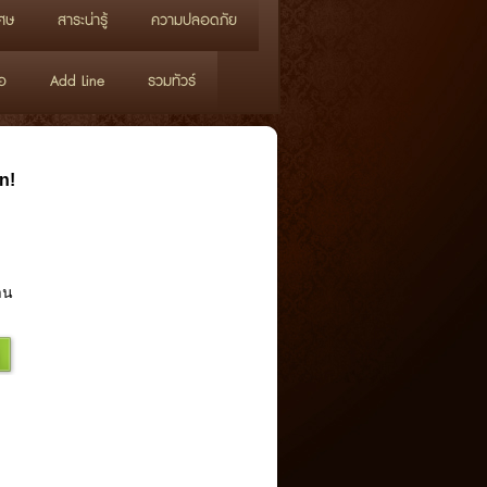
ศษ
สาระน่ารู้
ความปลอดภัย
อ
Add Line
รวมทัวร์
n!
าน