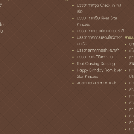
ติ
บรรยากาศจุด Check in ลง
เรือ
บรรยากาศเรือ River Star
Princess
ี้ยง
บรรยากาศบุฟเฟ่แบบนานาชาติ
รับ
บรรยากาศการแสดงโชว์ต่างๆ
สาระน่
บนเรือ
บท
บรรยายกาศการเช่าเหมาลำ
แพ
บรรยากาศ-พิธีแต่งงาน
สา
Thai Classing Dancing
ราม
Happy Birthday From River
สา
Star Princess
ประ
ขอขอบคุณแขกทุกท่านค่ะ
สาร
สา
สา
สา
สา
สา
สา
สา