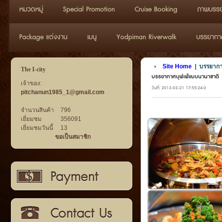
หมวดหมู่
Special Promotion
Cruise Booking
ภาพบรรย
Package แต่งงาน
เมนู
Yodpiman Riverwalk
บรรยากาศว
Site Home
|
บรรยากา
The I-city
บรรยากาศบุฟเฟ่แบบนานาชาติ
เจ้าของ:
วันที่: 2013-03-21 17:55:24.0
pitchanun1985_1@gmail.com
จำนวนสินค้า
796
เยี่ยมชม
356091
เยี่ยมชมวันนี้
13
ขอเป็นสมาชิก