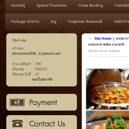
หมวดหมู่
Special Promotion
Cruise Booking
ภาพบรรย
Package แต่งงาน
เมนู
Yodpiman Riverwalk
บรรยากาศว
Site Home
|
บรรยากา
The I-city
บรรยากาศ Buffet นานาชาติ
เจ้าของ:
วันที่: 2017-05-02 10:33:02.0
pitchanun1985_1@gmail.com
จำนวนสินค้า
796
เยี่ยมชม
356125
เยี่ยมชมวันนี้
47
ขอเป็นสมาชิก