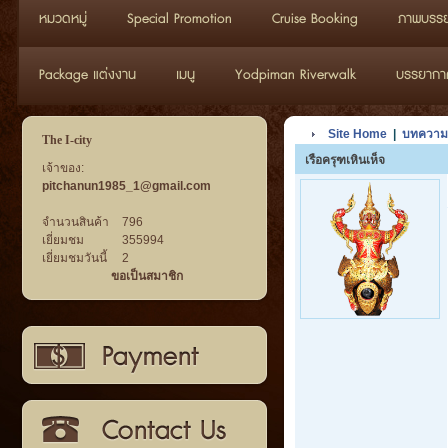
หมวดหมู่
Special Promotion
Cruise Booking
ภาพบรรย
Package แต่งงาน
เมนู
Yodpiman Riverwalk
บรรยากาศว
Site Home
|
บทความ
The I-city
เรือครุฑเหินเห็จ
เจ้าของ:
pitchanun1985_1@gmail.com
จำนวนสินค้า
796
เยี่ยมชม
355994
เยี่ยมชมวันนี้
2
ขอเป็นสมาชิก