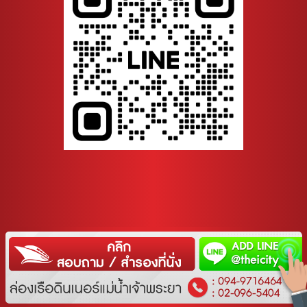
AMP Version
COPYRIGHT 2015
PROMOTIONDINNER.RAN4U.COM
ALLRIGHTS
RESERVED.
Start
View
Communication Systems |
|
Shop ID: 38216