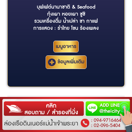
บุฟเฟต์นานาชาติ & Seafood
กุ้งเผา หอยเผา ซูชิ
รวมเครื่องดื่ม น้ำเปล่า ชา กาแฟ
การแสดง : รำไทย โขน ร้องเพลง
เมนูอาหาร
ข้อมูลเพิ่มเติม