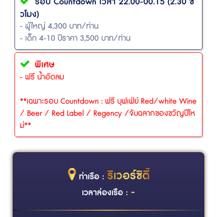
รอบ Countdown
เวลา 22.00-00.15 (2.30 ชั่
วโมง)
- ผู้ใหญ่ 4,300 บาท/ท่าน
- เด็ก 4-10 ปีราคา 3,500 บาท/ท่าน
พิเศษ
- ฟรี น้ำอัดลม
**เฉพาะรอบ Countdown : ฟรี บุฟเฟ่ย์ Red/white Wine
/ Beer / Red Label / Regency /จับฉลากของขวัญปีให
ม่**
ริเวอร์ซิตี้
ท่าเรือ :
-
เวลาล่องเรือ :