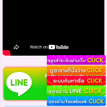
คลิก แอดไลน์
@theicity