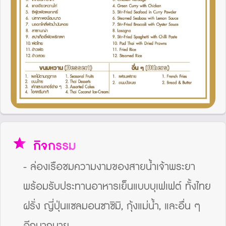
star
กิจกรรม
- ล่องเรือชมความงามของสายน้ำเจ้าพระยา
พร้อมรับประทานอาหารเย็นแบบบุเฟเฟต์ ทั้งไทย
ฝรั่ง ญี่ปุ่นแซลมอนซาซิมิ, กุ้งแม่น้ำ, และอื่น ๆ