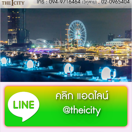
คลิก แอดไลน์
@theicity