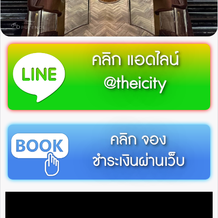
คลิก แอดไลน์
@theicity
คลิก จอง
ชำระเงินผ่านเว็บ