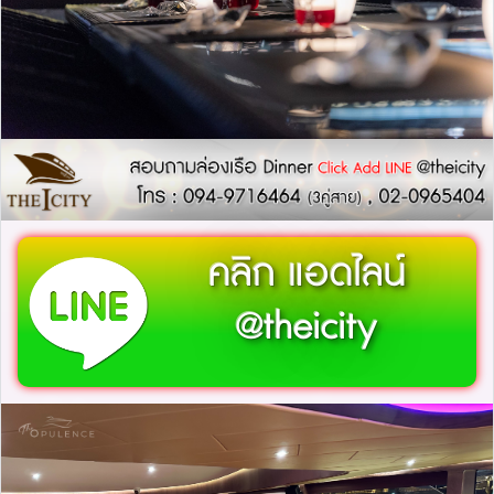
คลิก แอดไลน์
@theicity