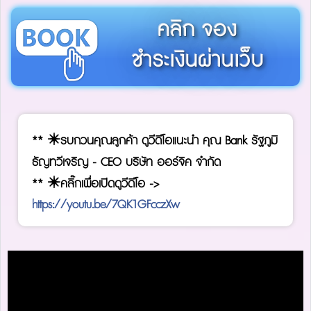
คลิก จอง
ชำระเงินผ่านเว็บ
** ✴️รบกวนคุณลูกค้า ดูวีดีโอแนะนำ คุณ Bank รัฐภูมิ
ธัญทวีเจริญ - CEO บริษัท ออร์จิค จำกัด
** ✴️คลิ๊กเพื่อเปิดดูวีดีโอ ->
https://youtu.be/7QK1GFcczXw