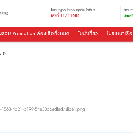
ใบอนุญาตประกอบธุรกิจนำเที่ยว
สอบถา
ู่สาย)
เลขที่ 11/11684
Line@
งรวม Promotion ล่องเรือทั้งหมด
ใบนำเที่ยว
โปรเหมาเรือ
y 0
b-1563-4a21-b199-54e33a6edfed/slide1.png