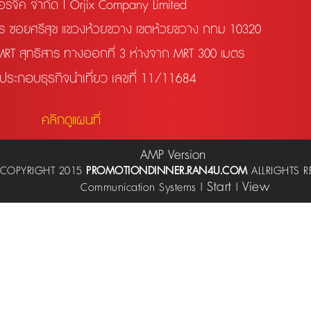
อร์จิค จำกัด | Orjix Company Limited
สาร ซอยศรีสุข แขวงห้วยขวาง เขตห้วยขวาง กทม 10320
 MRT สุทธิสาร ทางออกที่ 3 ห่างจาก MRT 300 เมตร
ระกอบธุรกิจนำเที่ยว เลขที่ 11/11684
คลิกดูแผนที่
AMP Version
COPYRIGHT 2015
PROMOTIONDINNER.RAN4U.COM
ALLRIGHTS R
Start
View
Communication Systems |
|