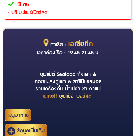
พิเศษ
- ฟรี บุฟเฟ่ย์เบียร์สด
เอเชียทีค
ท่าเรือ :
เวลาล่องเรือ : 19.45-21.45 น.
บุฟเฟ่ต์ Seafood กุ้งเผา &
หอยแมลงภู่เผา & ซาชิมิแซลมอล
รวมเครื่องดื่ม น้ำเปล่า ชา กาแฟ
พิเศษ!! บุฟเฟ่ย์ เบียร์สด
เมนูอาหาร
ข้อมูลเพิ่มเติม