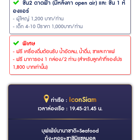
ชั้น2 ดาดฟ้า (มีหลังคา open air) และ ชั้น 1 ห้
องแอร์
- ผู้ใหญ่ 1,200 บาท/ท่าน
- เด็ก 4-10 ปีราคา 1,000บาท/ท่าน
พิเศษ
- ฟรี เครื่องดื่มต้อนรับ น้ำอัดลม, น้ำดื่ม, ชาและกาแฟ
- ฟรี มาการอง 1 กล่อง/2 ท่าน (สำหรับลูกค้าที่จองโปร
1,800 บาทเท่านั้น)
IconSiam
ท่าเรือ :
เวลาล่องเรือ : 19.45-21.45 น.
บุฟเฟ่ย์นานาชาติ+Seafood
กุ้ง+หอย+ซาชิมิแซลมอล