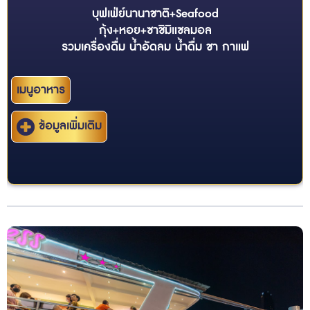
บุฟเฟ่ย์นานาชาติ+Seafood
กุ้ง+หอย+ซาชิมิแซลมอล
รวมเครื่องดื่ม น้ำอัดลม น้ำดื่ม ชา กาแฟ
เมนูอาหาร
ข้อมูลเพิ่มเติม