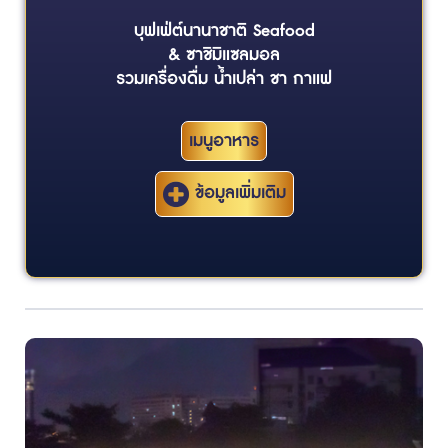
บุฟเฟ่ต์นานาชาติ Seafood
& ซาชิมิแซลมอล
รวมเครื่องดื่ม น้ำเปล่า ชา กาแฟ
เมนูอาหาร
ข้อมูลเพิ่มเติม