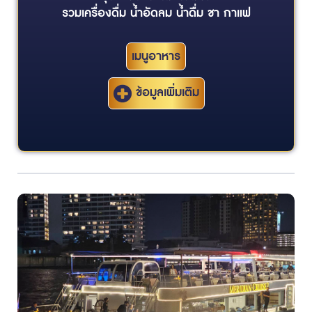
รวมเครื่องดื่ม น้ำอัดลม น้ำดื่ม ชา กาแฟ
เมนูอาหาร
ข้อมูลเพิ่มเติม