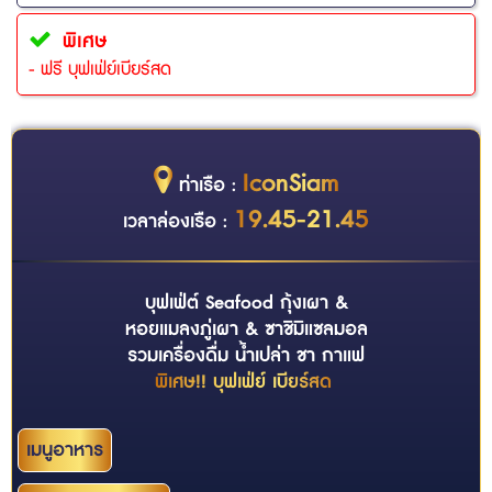
พิเศษ
- ฟรี บุฟเฟ่ย์เบียร์สด
IconSiam
ท่าเรือ :
19.45-21.45
เวลาล่องเรือ :
บุฟเฟ่ต์ Seafood กุ้งเผา &
หอยแมลงภู่เผา & ซาชิมิแซลมอล
รวมเครื่องดื่ม น้ำเปล่า ชา กาแฟ
พิเศษ!! บุฟเฟ่ย์ เบียร์สด
เมนูอาหาร