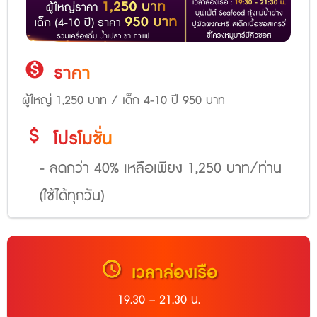
monetization_on
ราคา
ผู้ใหญ่ 1,250 บาท / เด็ก 4-10 ปี 950 บาท
attach_money
โปรโมชั่น
- ลดกว่า 40% เหลือเพียง 1,250 บาท/ท่าน
(ใช้ได้ทุกวัน)
schedule
เวลาล่องเรือ
19.30 – 21.30 น.