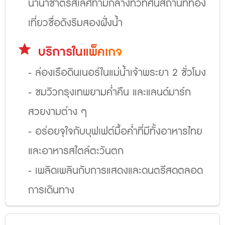
นานาชาติรสเลิศท่ามกลางทิวทัศน์สถานที่ท่อง
เที่ยวชื่อดังริมสองฝั่งน้ำ
star
บริการในแพ็คเกจ
- ล่องเรือดินเนอร์ในแม่น้ำเจ้าพระยา 2 ชั่วโมง
- ชมวิวกรุงเทพยามค่ำคืน และแลนด์มาร์ก
สวยงามต่าง ๆ
- อร่อยจุใจกับบุฟเฟต์มื้อค่ำที่มีทั้งอาหารไทย
และอาหารสไตล์ตะวันตก
- เพลิดเพลินกับการแสดงและดนตรีสดตลอด
การเดินทาง