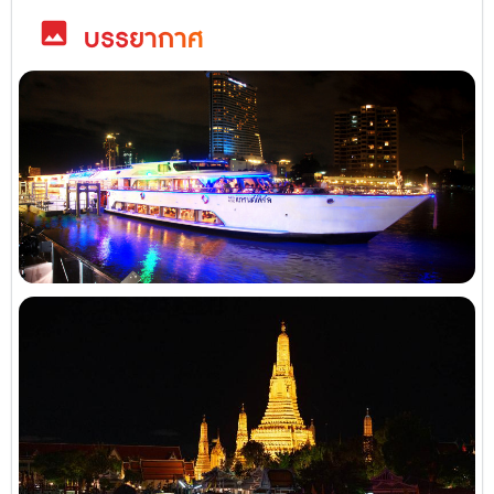
image
บรรยากาศ