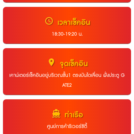
schedule
เวลาเช็คอิน
18:30-19:20 น.
location_on
จุดเช็คอิน
เคาน์เตอร์เช็คอินอยู่บริเวณชั้น1 ตรงบันไดเลื่อน ฝั่งประตู G
ATE2
directions_boat
ท่าเรือ
ศูนย์การค้าริเวอร์ซิตี้