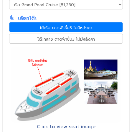
airline_seat_recline_normal
เลือกโต๊ะ
โต๊ะริม ดาดฟ้าชั้น3 ไม่มีหลังคา
โต๊ะกลาง ดาดฟ้าชั้น3 ไม่มีหลังคา
Click to view seat image