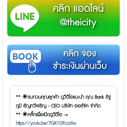
คลิก แอดไลน์
@theicity
คลิก จอง
ชำระเงินผ่านเว็บ
** ✴️รบกวนคุณลูกค้า ดูวีดีโอแนะนำ คุณ Bank รัฐ
ภูมิ ธัญทวีเจริญ - CEO บริษัท ออร์จิค จำกัด
** ✴️คลิ๊กเพื่อเปิดดูวีดีโอ ->
https://youtu.be/7QK1GFcczXw