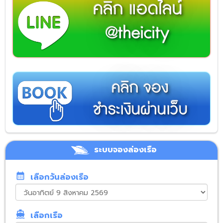
คลิก แอดไลน์
@theicity
คลิก จอง
ชำระเงินผ่านเว็บ
ระบบจองล่องเรือ
calendar_month
เลือกวันล่องเรือ
directions_boat
เลือกเรือ