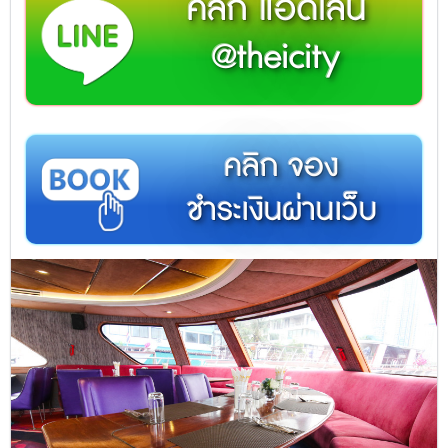
คลิก แอดไลน์
@theicity
คลิก จอง
ชำระเงินผ่านเว็บ