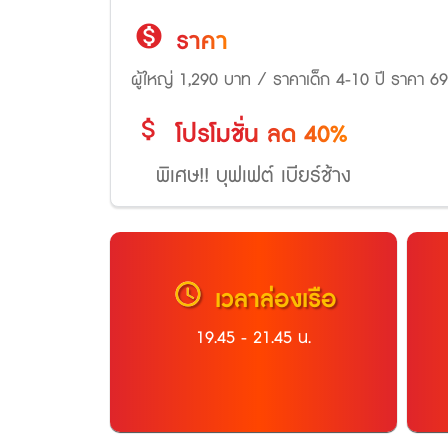
monetization_on
ราคา
ผู้ใหญ่ 1,290 บาท / ราคาเด็ก 4-10 ปี ราคา 6
attach_money
โปรโมชั่น
ลด 40%
พิเศษ!! บุฟเฟต์ เบียร์ช้าง
schedule
เวลาล่องเรือ
19.45 - 21.45 น.