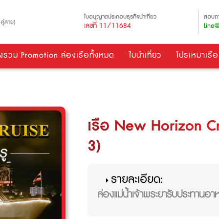
ใบอนุญาตประกอบธุรกิจนำเที่ยว
สอบถา
คู่สาย)
เลขที่ 11/11684
Line@
งรวม Promotion ล่องเรือทั้งหมด
ใบนำเที่ยว
โปรเหมาเรือ
เรือ New Horizon C
3)
รายละเอียด:
ล่องแม่น้ำเจ้าพระยารับประทานอาห