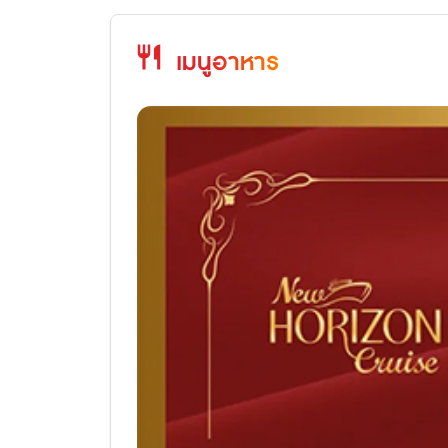
restaurant
เมนูอาหาร