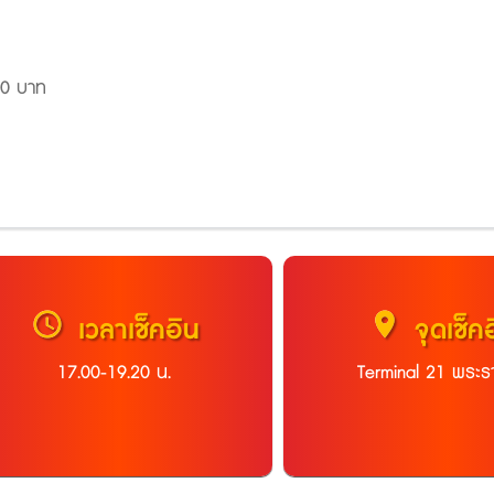
90 บาท
schedule
location_on
เวลาเช็คอิน
จุดเช็ค
17.00-19.20 น.
Terminal 21 พระร