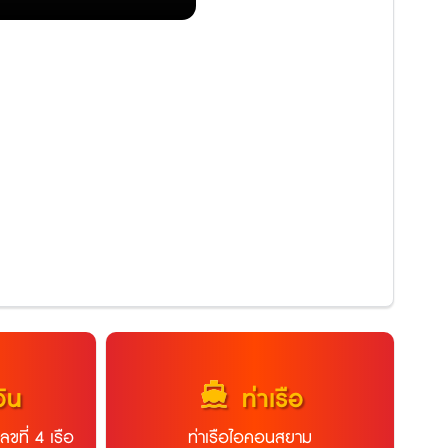
directions_boat
อิน
ท่าเรือ
ลขที่ 4 เรือ
ท่าเรือไอคอนสยาม