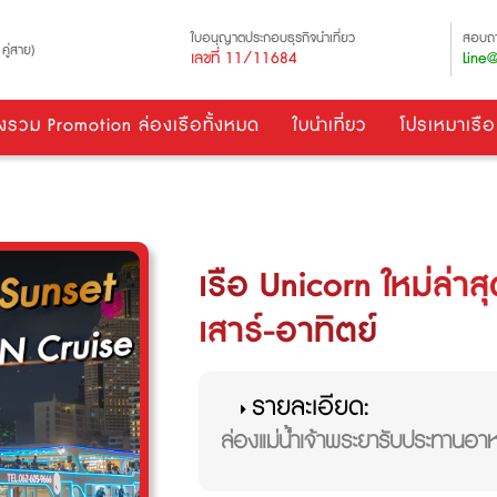
ใบอนุญาตประกอบธุรกิจนำเที่ยว
สอบถา
คู่สาย)
เลขที่ 11/11684
Line@
งรวม Promotion ล่องเรือทั้งหมด
ใบนำเที่ยว
โปรเหมาเรือ
เรือ Unicorn ใหม่ล่
เสาร์-อาทิตย์
รายละเอียด:
ล่องแม่น้ำเจ้าพระยารับประทานอาห