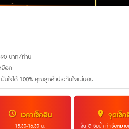
 690 บาท/ท่าน
เหยือก
มั่นใจได้ 100% คุณลูกค้าประทับใจแน่นอน
schedule
location_on
เวลาเช็คอิน
จุดเช็ค
15.30-16.30 น.
ชั้น G ริมน้ำ ท่าเรือหมายเ