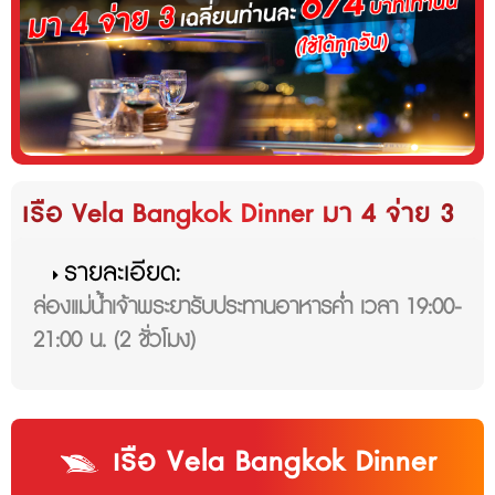
เรือ Vela Bangkok Dinner มา 4 จ่าย 3
รายละเอียด:
ล่องแม่น้ำเจ้าพระยารับประทานอาหารค่ำ เวลา 19:00-
21:00 น. (2 ชั่วโมง)
เรือ Vela Bangkok Dinner