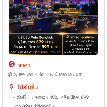
monetization_on
ราคา
ผู้ใหญ่ 899 บาท / เด็ก 4-10 ปี ราคา 599 บาท
attach_money
โปรโมชั่น
- ต่อที่ 1 : ลดกว่า 40% เหลือเพียง 899
บาท/ท่าน (ใช้ได้ทุกวัน)