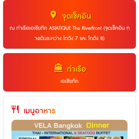
location_on
จุดเช็คอิน
ณ ท่าเรือเอเชียทีค ASIATIQUE The Riverfront (จุดเช็คอิน ท
างเดินระหว่าง โกดัง 7 และ โกดัง 8)
directions_boat
ท่าเรือ
เอเชียทีค
restaurant
เมนูอาหาร