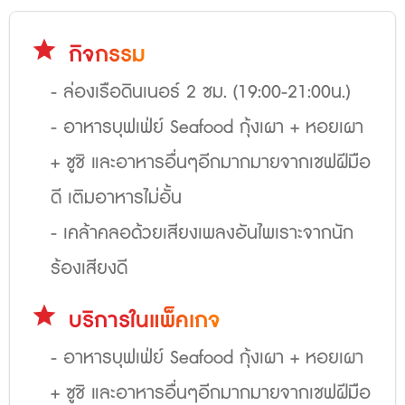
star
กิจกรรม
- ล่องเรือดินเนอร์ 2 ชม. (19:00-21:00น.)
- อาหารบุฟเฟ่ย์ Seafood กุ้งเผา + หอยเผา
+ ซูชิ และอาหารอื่นๆอีกมากมายจากเชฟฝีมือ
ดี เติมอาหารไม่อั้น
- เคล้าคลอด้วยเสียงเพลงอันไพเราะจากนัก
ร้องเสียงดี
star
บริการในแพ็คเกจ
- อาหารบุฟเฟ่ย์ Seafood กุ้งเผา + หอยเผา
+ ซูชิ และอาหารอื่นๆอีกมากมายจากเชฟฝีมือ