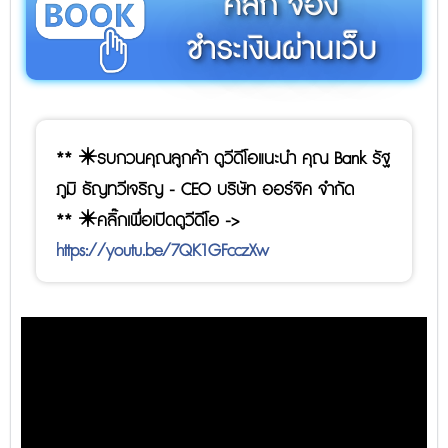
คลิก จอง
ชำระเงินผ่านเว็บ
** ✴️รบกวนคุณลูกค้า ดูวีดีโอแนะนำ คุณ Bank รัฐ
ภูมิ ธัญทวีเจริญ - CEO บริษัท ออร์จิค จำกัด
** ✴️คลิ๊กเพื่อเปิดดูวีดีโอ ->
https://youtu.be/7QK1GFcczXw