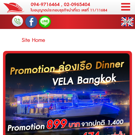
094-9716464
,
02-0965404
ใบอนุญาตประกอบธุรกิจนำเที่ยว เลขที่ 11/11684
Site Home