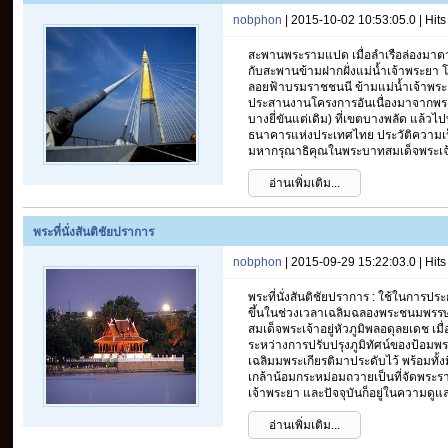
nobphon
| 2015-10-02 10:53:05.0 | Hit
สะพานพระรามแปด เมื่อลำเรือล่องมาตา
กับสะพานข้ามฝากฝั่งแม่น้ำเจ้าพระยา 
ลอยฟ้าบรมราชชนนี ข้ามแม่น้ำเจ้าพร
ประสานงานโครงการอันเนื่องมาจากพระร
บางยี่ขันแต่เดิม) ที่เขตบางพลัด แล้วไ
ธนาคารแห่งประเทศไทย ประวัติความเป็
มหากรุณาธิคุณในพระบาทสมเด็จพระเจ้าอยู
อ่านเพิ่มเติม...
พระที่นั่งสันติชัยปราการ
nobphon
| 2015-09-29 15:22:03.0 | Hit
พระที่นั่งสันติชัยปราการ : ใช้ในการ
ขึ้นในช่วงเวลาเฉลิมฉลองพระชนมพรร
สมเด็จพระเจ้าอยู่หัวภูมิพลอดุลยเดช เมื
ระหว่างการปรับปรุงภูมิทัศน์ของป้อมพระส
เฉลิมมพระเกียรติมาประดับไว้ พร้อมทั้งมีท
เกล้าน้อมกระหม่อมถวายเป็นที่จัดพระราช
เจ้าพระยา และปัจจุบันก็อยู่ในความดูแล
อ่านเพิ่มเติม...