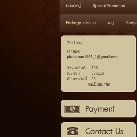
หมวดหมู่
Special Promotion
Package แต่งงาน
เมนู
Yodpi
The I-city
เจ้าของ:
pitchanun1985_1@gmail.com
จำนวนสินค้า
796
เยี่ยมชม
356116
เยี่ยมชมวันนี้
38
ขอเป็นสมาชิก
วิธีการชำระเงิน
ติดต่อเรา