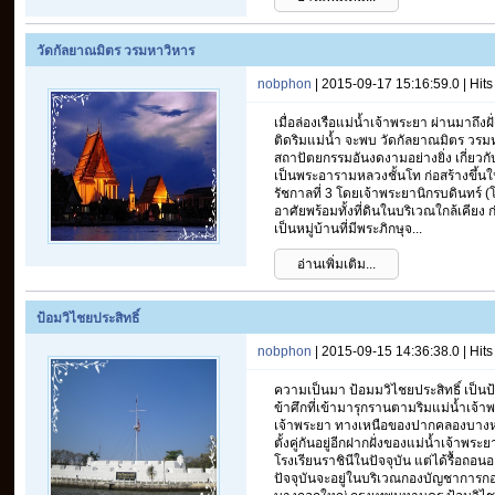
วัดกัลยาณมิตร วรมหาวิหาร
nobphon
| 2015-09-17 15:16:59.0 | Hit
เมื่อล่องเรือแม่น้ำเจ้าพระยา ผ่านมาถึ
ติดริมแม่น้ำ จะพบ วัดกัลยาณมิตร วรมห
สถาปัตยกรรมอันงดงามอย่างยิ่ง เกี่ยว
เป็นพระอารามหลวงชั้นโท ก่อสร้างขึ้นใน
รัชกาลที่ 3 โดยเจ้าพระยานิกรบดินทร์ 
อาศัยพร้อมทั้งที่ดินในบริเวณใกล้เคียง 
เป็นหมู่บ้านที่มีพระภิกษุจ...
อ่านเพิ่มเติม...
ป้อมวิไชยประสิทธิ์
nobphon
| 2015-09-15 14:36:38.0 | Hit
ความเป็นมา ป้อมมวิไชยประสิทธิ์ เป็นป้อ
ข้าศึกที่เข้ามารุกรานตามริมแม่น้ำเจ้า
เจ้าพระยา ทางเหนือของปากคลองบางห
ตั้งคู่กันอยู่อีกฝากฝั่งของแม่น้ำเจ้าพ
โรงเรียนราชินีในปัจจุบัน แต่ได้รื้อถ
ปัจจุบันจะอยู่ในบริเวณกองบัญชาการกอ