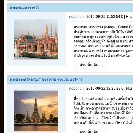
พระบรมมหาราชวัง
nobphon
| 2015-09-25 11:53:54.0 | Hit
พระบรมมหาราชวัง (อังกฤษ : Grand Pa
ประทับขององค์พระมาหกษัตริย์ในสมัยรั
สมเด็จพระพุทธยอดฟ้าจุฬาโลกมหาราช 
จุลจอมเกล้าเจ้าอยู่หัว ตั้งอยู่ ณ แข
กรุงเทพมหานคร สถานที่ตั้งและอาณาเขต
พระบรมมหาราชวัง เขตพระนคร กรุงเท
สำคัญๆ ต่างๆ ดังต่อไปนี้ ทางทิศเหนือ :
อ่านเพิ่มเติม...
พระปรางค์วัดอรุณราชวราราม ราชวรมหาวิหาร
nobphon
| 2015-09-22 12:25:23.0 | Hit
ที่ท่าเรือยอดพิมานต์ สถานที่จุดเริ่มต้น
ไปยังฝั่งตรงข้ามของแม่น้ำเจ้าพระยา จะ
ก็จะเห็นดวงอาทิตย์สาดแสงอยู่เบื้องหลั
ทรงมีสง่า เป็นที่สะดุดตาต่อผู้คนที่ได้
เรียกกันติดปากว่า "วัดแจ้ง" เป็นพระอาร
บรรดาศักดิ์เป็น "ราชวรมหาวิหาร" อันไ
อ่านเพิ่มเติม...