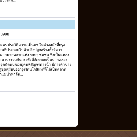
ประสิท...
s 3998
 ประวัติความเป็นมา ในช่วงสมัยที่กรุง
นที่ประกอบไปด้วยสิ่งปลูกสร้างทั้งวัดวา
นมากมายหลายแห่ง รอบๆ ชุมชน ซึ่งเป็นแหล่ง
้ามาบรรจบกันกระทั่งมีลักษณะเป็นปากคลอง
นจุดนัดพบของผู้คนที่สัญจรทางน้ำ มีการค้าขาย
อสู่ยุคสมัยของกรุงรัตนโกสินทร์ก็ได้เป็นตลาด
ม่น้ำท่าจีน...