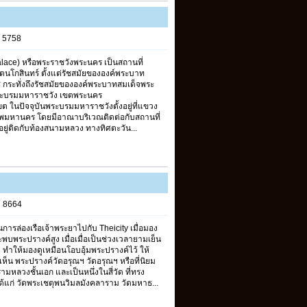
s 5758
lace) หรือพระราชวังพระนคร เป็นสถานที่
ตนโกสินทร์ ตั้งแต่รัชสมัยขององค์พระบาท
กระทั่งถึงรัชสมัยขององค์พระบาทสมเด็จพระ
วงพระบรมมหาราชวัง เขตพระนคร
 ในปัจจุบันพระบรมมหาราชวังตั้งอยู่ที่แขวง
พมหานคร โดยมีอาณาบริเวณติดต่อกับสถานที่
 อยู่ติดกับท้องสนามหลวง ทางทิศตะวัน...
s 8664
ในการล่องเรือเจ้าพระยาไปกับ Theicity เมื่อมอง
พบพระปรางค์สูง เมื่อเมื่อเป็นช่วงเวลายามเย็น
ง ทำให้มองดูเหมือนโอบอุ้มพระปรางค์ไว้ ให้
พบเห็น พระปรางค์วัดอรุณฯ วัดอรุณฯ หรือที่นิยม
ามหลวงชั้นเอก และเป็นหนึ่งในสี่วัด ที่ทรง
ด้แก่ วัดพระเชตุพนวิมลมังคลาราม วัดมหาธ...