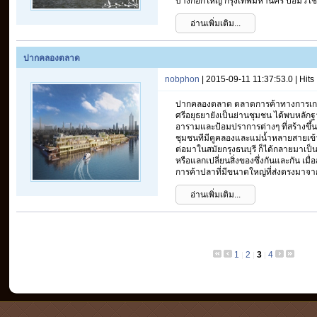
บางกอกใหญ่ กรุงเทพมหานคร ป้อมวิไชย
อ่านเพิ่มเติม...
ปากคลองตลาด
nobphon
| 2015-09-11 11:37:53.0 | Hit
ปากคลองตลาด ตลาดการค้าทางการเกษตร
ศรีอยุธยายังเป็นย่านชุมชน ได้พบหลักฐา
อารามและป้อมปราการต่างๆ ที่สร้างขึ้
ชุมชนทีมีคูคลองและแม่น้ำหลายสายเข
ต่อมาในสมัยกรุงธนบุรี ก็ได้กลายมาเป็
หรือแลกเปลี่ยนสิ่งของซึ่งกันและกัน เมื่
การค้าปลาที่มีขนาดใหญ่ที่ส่งตรงมาจากแ
อ่านเพิ่มเติม...
1
2
3
4
|
|
|