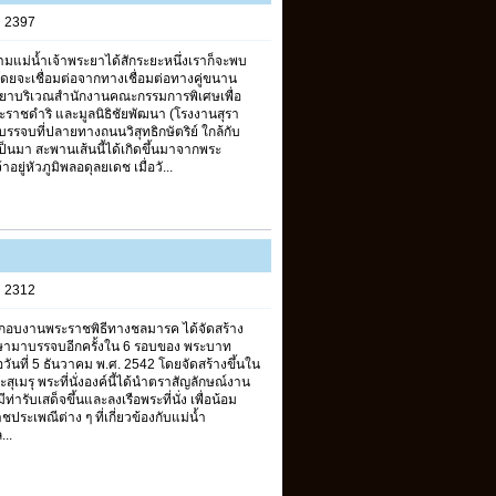
s 2397
มแม่น้ำเจ้าพระยาได้สักระยะหนึ่งเราก็จะพบ
โดยจะเชื่อมต่อจากทางเชื่อมต่อทางคู่ขนาน
ะยาบริเวณสำนักงานคณะกรรมการพิเศษเพื่อ
าชดำริ และมูลนิธิชัยพัฒนา (โรงงานสุรา
ปบรรจบที่ปลายทางถนนวิสุทธิกษัตริย์ ใกล้กับ
นมา สะพานเส้นนี้ได้เกิดขึ้นมาจากพระ
่หัวภูมิพลอดุลยเดช เมื่อวั...
s 2312
ประกอบงานพระราชพิธีทางชลมารค ได้จัดสร้าง
ษามาบรรจบอีกครั้งใน 6 รอบของ พระบาท
่อวันที่ 5 ธันวาคม พ.ศ. 2542 โดยจัดสร้างขึ้นใน
ุเมรุ พระที่นั่งองค์นี้ได้นำตราสัญลักษณ์งาน
่ารับเสด็จขึ้นและลงเรือพระที่นั่ง เพื่อน้อม
ประเพณีต่าง ๆ ที่เกี่ยวข้องกับแม่น้ำ
...