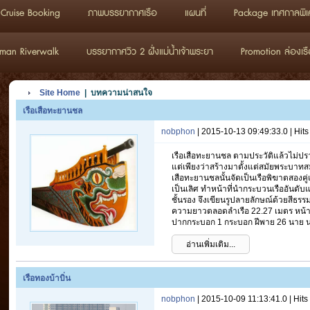
Cruise Booking
ภาพบรรยากาศเรือ
แผนที่
Package เทศกาลพิเ
man Riverwalk
บรรยากาศวิว 2 ฝั่งแม่น้ำเจ้าพระยา
Promotion ล่องเรื
Site Home
| บทความน่าสนใจ
เรือเสือทะยานชล
nobphon
| 2015-10-13 09:49:33.0 | Hit
เรือเสือทะยานชล ตามประวัติแล้วไม่
แต่เพียงว่าสร้างมาตั้งแต่สมัยพระบาทส
เสือทะยานชลนั้นจัดเป็นเรือพิฆาตสองคู่
เป็นเลิศ ทำหน้าที่นำกระบวนเรืออันดับแร
ชั้นรอง จึงเขียนรูปลายลักษณ์ด้วยสีธ
ความยาวตลอดลำเรือ 22.27 เมตร หน้ากว
ปากกระบอก 1 กระบอก ฝีพาย 26 นาย นา
อ่านเพิ่มเติม...
เรือทองบ้าบิ่น
nobphon
| 2015-10-09 11:13:41.0 | Hit