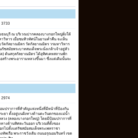
s 3733
งฝั่งธนบุรี ณ บริเวณปากคลองบางกอกใหญ่ฝั่งใต้
าวิหาร เมื่อชมทิวทัศน์ในยามค่ำคืน จะเห็น
กับวัดกัลยาณมิตร วัดกัลยาณมิตร วรมหาวิหาร
รัชสมัยพระบาทสมเด็จพระนั่งเกล้าเจ้าอยู่หัว
(โต) ต้นสกุลกัลยาณมิตร ได้อุทิศเคหสถานพัก
ก่อสร้างพระอารามหลวงขึ้นมา ซึ่งแต่เดิมนั้นจะ
s 2974
มปราการที่สำคัญแห่งหนึ่งที่มีหน้าที่ป้องกัน
พระยา ตั้งอยู่บนฝั่งทางด้านตะวันตกของแม่น้ำ
ลวง (คลองบางกอกใหญ่) โดยมีป้อมปราการที่
ระยาทางด้านทิศตะวันออก บริเวณที่ตั้งของ
อนออกไปตั้งแต่รัชสมัยสมเด็จพระเพทราชา
งทัพเรือ พระราชวังเดิม ถนนอรุณอมรินทร์ เขต