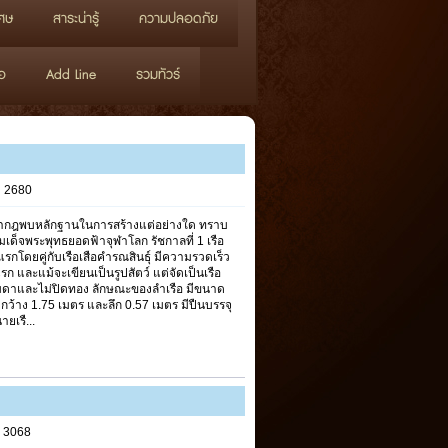
ศษ
สาระน่ารู้
ความปลอดภัย
อ
Add Line
รวมทัวร์
s 2680
ปรากฎพบหลักฐานในการสร้างแต่อย่างใด ทราบ
มเด็จพระพุทธยอดฟ้าจุฬาโลก รัชกาลที่ 1 เรือ
แรกโดยคู่กับเรือเสือคำรณสินธุ์ มีความรวดเร็ว
ก และแม้จะเขียนเป็นรูปสัตว์ แต่จัดเป็นเรือ
รรมดาและไม่ปิดทอง ลักษณะของลำเรือ มีขนาด
้าง 1.75 เมตร และลึก 0.57 เมตร มีปืนบรรจุ
ยเรื...
s 3068