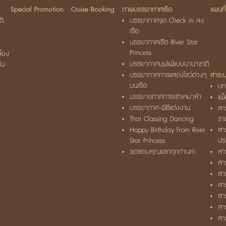
Special Promotion
Cruise Booking
ภาพบรรยากาศเรือ
แผนที่
ติ
บรรยากาศจุด Check in ลง
เรือ
บรรยากาศเรือ River Star
Princess
ี้ยง
บรรยากาศบุฟเฟ่แบบนานาชาติ
รับ
บรรยากาศการแสดงโชว์ต่างๆ
สาระน่
บนเรือ
บท
บรรยายกาศการเช่าเหมาลำ
แพ
บรรยากาศ-พิธีแต่งงาน
สา
Thai Classing Dancing
ราม
Happy Birthday From River
สา
Star Princess
ประ
ขอขอบคุณแขกทุกท่านค่ะ
สาร
สา
สา
สา
สา
สา
สา