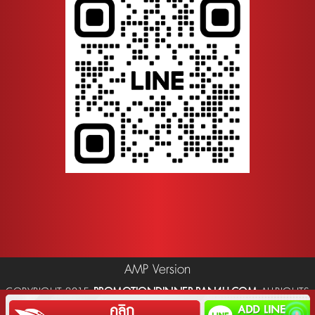
AMP Version
COPYRIGHT 2015
PROMOTIONDINNER.RAN4U.COM
ALLRIGHTS
RESERVED.